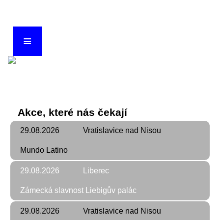
≡
The Wings
Akce, které nás čekají
29.08.2026
Vratislavice nad Nisou
Mundo Latino
29.08.2026
Liberec
Zámecká slavnost Liebigův palác
29.08.2026
Vratislavice nad Nisou