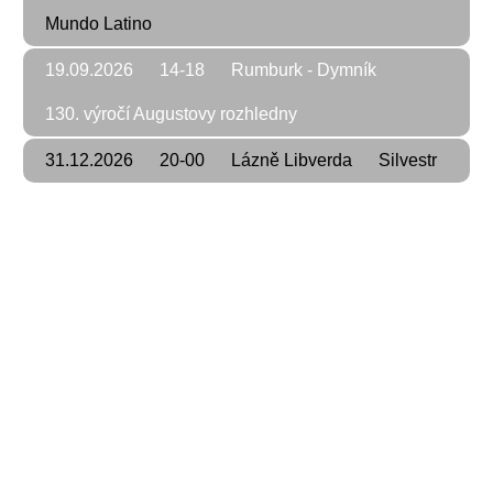
Mundo Latino
19.09.2026
14-18
Rumburk - Dymník
130. výročí Augustovy rozhledny
31.12.2026
20-00
Lázně Libverda
Silvestr