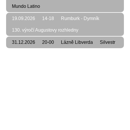
Mundo Latino
19.09.2026
14-18
Rumburk - Dymník
130. výročí Augustovy rozhledny
31.12.2026
20-00
Lázně Libverda
Silvestr