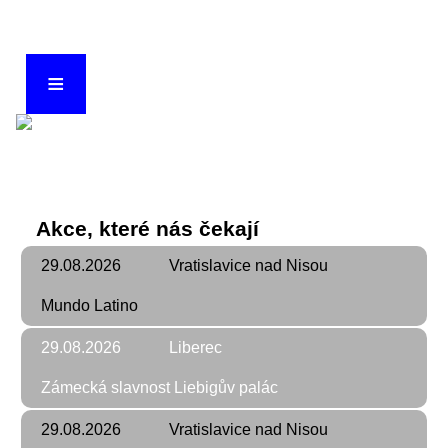
≡
The Wings
Akce, které nás čekají
29.08.2026
Vratislavice nad Nisou
Mundo Latino
29.08.2026
Liberec
Zámecká slavnost Liebigův palác
29.08.2026
Vratislavice nad Nisou