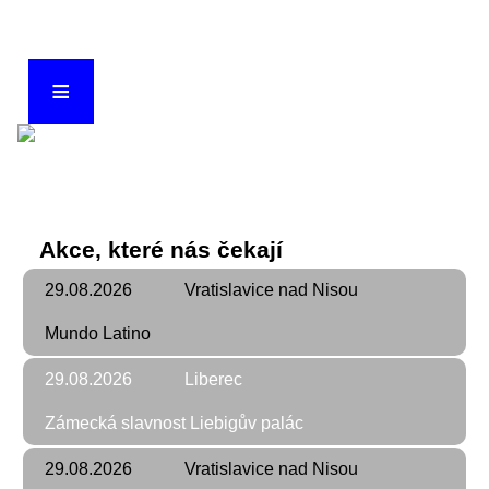
≡
The Wings
Akce, které nás čekají
29.08.2026
Vratislavice nad Nisou
Mundo Latino
29.08.2026
Liberec
Zámecká slavnost Liebigův palác
29.08.2026
Vratislavice nad Nisou