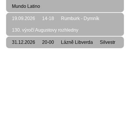
Mundo Latino
19.09.2026
14-18
Rumburk - Dymník
130. výročí Augustovy rozhledny
31.12.2026
20-00
Lázně Libverda
Silvestr